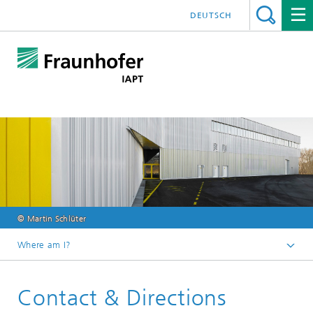
DEUTSCH
© Martin Schlüter
Where am I?
Homepage
Contact & Directions
About us