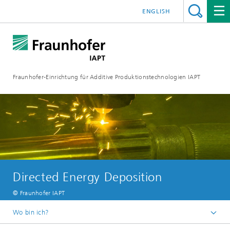
ENGLISH
Fraunhofer-Einrichtung für Additive Produktionstechnologien IAPT
Directed Energy Deposition
© Fraunhofer IAPT
Wo bin ich?