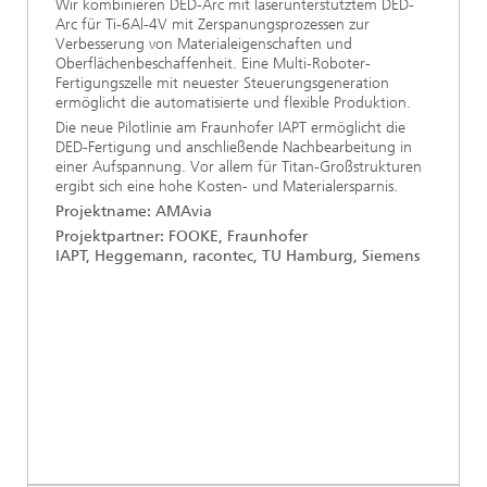
Wir kombinieren DED-Arc mit laserunterstütztem DED-
Arc für Ti-6Al-4V mit Zerspanungsprozessen zur
Verbesserung von Materialeigenschaften und
Oberflächenbeschaffenheit. Eine Multi-Roboter-
Fertigungszelle mit neuester Steuerungsgeneration
ermöglicht die automatisierte und flexible Produktion.
Die neue Pilotlinie am Fraunhofer IAPT ermöglicht die
DED-Fertigung und anschließende Nachbearbeitung in
einer Aufspannung. Vor allem für Titan-Großstrukturen
ergibt sich eine hohe Kosten- und Materialersparnis.
Projektname: AMAvia
Projektpartner: FOOKE, Fraunhofer
IAPT, Heggemann, racontec, TU Hamburg, Siemens