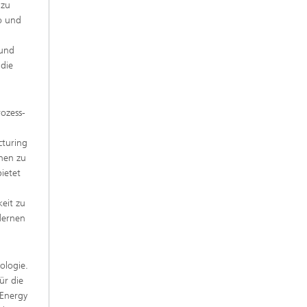
 zu
o und
 und
 die
rozess-
cturing
inen zu
ietet
keit zu
dernen
ologie.
ür die
 Energy