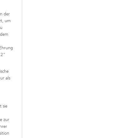
en der
zt, um
zu
s dem
 Ehrung
22“
ische
ur als
 sie
e zur
hrer
ition