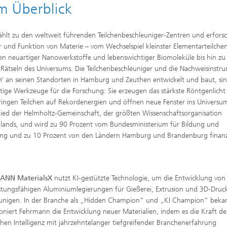
m Überblick
hlt zu den weltweit führenden Teilchenbeschleuniger-Zentren und erforsc
r und Funktion von Materie – vom Wechselspiel kleinster Elementarteilche
en neuartiger Nanowerkstoffe und lebenswichtiger Biomoleküle bis hin zu
Rätseln des Universums. Die Teilchenbeschleuniger und die Nachweisinstr
Y an seinen Standorten in Hamburg und Zeuthen entwickelt und baut, si
rtige Werkzeuge für die Forschung: Sie erzeugen das stärkste Röntgenlicht
ringen Teilchen auf Rekordenergien und öffnen neue Fenster ins Universu
glied der Helmholtz-Gemeinschaft, der größten Wissenschaftsorganisation
lands, und wird zu 90 Prozent vom Bundesministerium für Bildung und
ng und zu 10 Prozent von den Ländern Hamburg und Brandenburg finanz
ANN MaterialsX
nutzt KI-gestützte Technologie, um die Entwicklung von
stungsfähigen Aluminiumlegierungen für Gießerei, Extrusion und 3D-Druc
unigen. In der Branche als „Hidden Champion“ und „KI Champion“ beka
ioniert Fehrmann die Entwicklung neuer Materialien, indem es die Kraft de
chen Intelligenz mit jahrzehntelanger tiefgreifender Branchenerfahrung