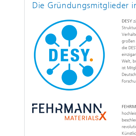
Die Gründungsmitglieder i
DESY
zä
Struktu
Verhalt
großen 
die DES
einziga
Welt, b
ist Mit
Deutsch
Forschu
FEHRM
hochlei
beschle
revolut
Künstli