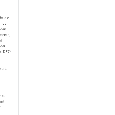
ht die
n, dem
 den
umente,
nd
 der
m. DESY
iert.
k zu
nnt,
r