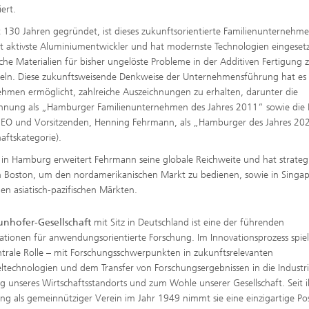
ert.
t 130 Jahren gegründet, ist dieses zukunftsorientierte Familienunternehm
t aktivste Aluminiumentwickler und hat modernste Technologien eingeset
sche Materialien für bisher ungelöste Probleme in der Additiven Fertigung 
eln. Diese zukunftsweisende Denkweise der Unternehmensführung hat e
hmen ermöglicht, zahlreiche Auszeichnungen zu erhalten, darunter die
hnung als „Hamburger Familienunternehmen des Jahres 2011“ sowie die
CEO und Vorsitzenden, Henning Fehrmann, als „Hamburger des Jahres 20
haftskategorie).
z in Hamburg erweitert Fehrmann seine globale Reichweite und hat strateg
n Boston, um den nordamerikanischen Markt zu bedienen, sowie in Singap
den asiatisch-pazifischen Märkten.
unhofer-Gesellschaft
mit Sitz in Deutschland ist eine der führenden
ationen für anwendungsorientierte Forschung. Im Innovationsprozess spielt
ntrale Rolle – mit Forschungsschwerpunkten in zukunftsrelevanten
eltechnologien und dem Transfer von Forschungsergebnissen in die Industri
g unseres Wirtschaftsstandorts und zum Wohle unserer Gesellschaft. Seit i
g als gemeinnütziger Verein im Jahr 1949 nimmt sie eine einzigartige Pos