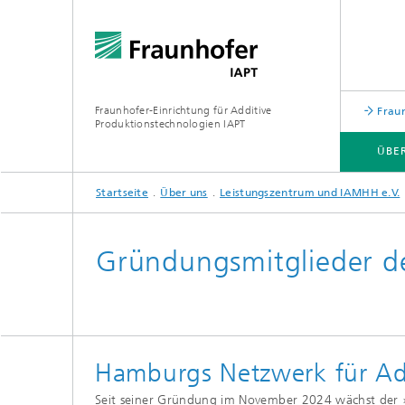
Fraunhofer-Einrichtung für Additive
Fraun
Produktionstechnologien IAPT
ÜBE
Startseite
Über uns
Leistungszentrum und IAMHH e.V.
ÜBER UNS
KOMPETENZEN
ZUKUNFTSFELDER & BRANCHEN
TECHNOLOGIEN
Gründungsmitglieder d
Hamburgs Netzwerk für Add
Seit seiner Gründung im November 2024 wächst der »