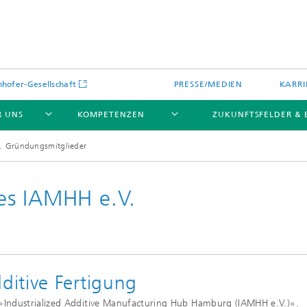
hofer-Gesellschaft
PRESSE/MEDIEN
KARRI
R UNS
KOMPETENZEN
ZUKUNFTSFELDER &
Gründungsmitglieder
es IAMHH e.V.
Wie gelingt die Additive Fertigun
Fraunhofer-Leistungszentrum
gemäß branchenspezifischer
IAMHH®
Standards und Normen?
itive Fertigung
Industrialized Additive Manufacturing Hub Hamburg (IAMHH e.V.)«.