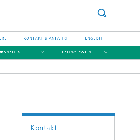
ERE
KONTAKT & ANFAHRT
ENGLISH
 BRANCHEN
TECHNOLOGIEN
[X]
[X]
[X]
[X]
g
Kontakt