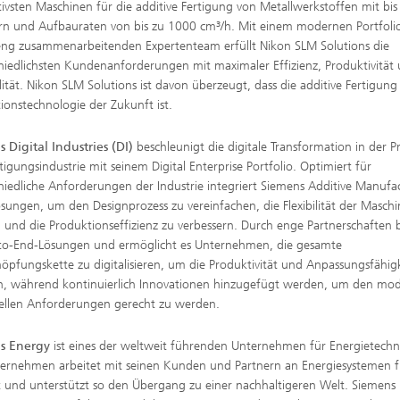
ivsten Maschinen für die additive Fertigung von Metallwerkstoffen mit bis
rn und Aufbauraten von bis zu 1000 cm³/h. Mit einem modernen Portfoli
ng zusammenarbeitenden Expertenteam erfüllt Nikon SLM Solutions die
hiedlichsten Kundenanforderungen mit maximaler Effizienz, Produktivität
lität. Nikon SLM Solutions ist davon überzeugt, dass die additive Fertigung
ionstechnologie der Zukunft ist.
 Digital Industries (DI)
beschleunigt die digitale Transformation in der P
tigungsindustrie mit seinem Digital Enterprise Portfolio. Optimiert für
hiedliche Anforderungen der Industrie integriert Siemens Additive Manufa
sungen, um den Designprozess zu vereinfachen, die Flexibilität der Masch
n und die Produktionseffizienz zu verbessern. Durch enge Partnerschaften b
to-End-Lösungen und ermöglicht es Unternehmen, die gesamte
öpfungskette zu digitalisieren, um die Produktivität und Anpassungsfähig
, während kontinuierlich Innovationen hinzugefügt werden, um den mo
iellen Anforderungen gerecht zu werden.
s Energy
ist eines der weltweit führenden Unternehmen für Energietechn
ernehmen arbeitet mit seinen Kunden und Partnern an Energiesystemen f
 und unterstützt so den Übergang zu einer nachhaltigeren Welt. Siemens