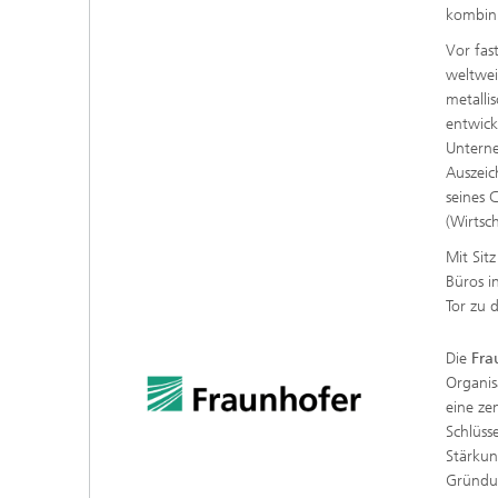
kombini
Vor fas
weltwei
metalli
entwick
Unterne
Auszeic
seines 
(Wirtsc
Mit Sit
Büros i
Tor zu 
Die
Fra
Organis
eine ze
Schlüss
Stärkun
Gründun