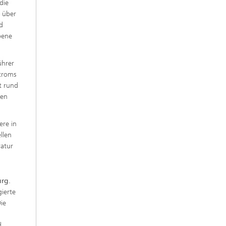
die
 über
nd
bene
ührer
Stroms
t rund
nen
ere in
llen
ratur
urg
.
gierte
ie
d