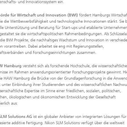
enschafts- und Innovationssystem ein.
örde für Wirtschaft und Innovation (BWI)
fördert Hamburgs Wirtschaf
ie die Wettbewerbsfähigkeit und technologische Innovationen stärkt. Sie b
elle Unterstützung und Beratung für Start-ups und etablierte Unternehme
estaltet sie die wirtschaftspolitischen Rahmenbedingungen. Als Schlüssel
 die BWI Projekte, die nachhaltiges Wachstum und Innovation in verschied
n vorantreiben. Dabei arbeitet sie eng mit Regierungsstellen,
haftsverbänden und Forschungseinrichtungen zusammen.
W Hamburg
versteht sich als forschende Hochschule, die wissenschaftlich
nisse im Rahmen anwendungsorientierter Forschungsprojekte gewinnt. Hi
die HAW Hamburg die Brücke von der Grundlagenforschung in die Anwen
t unter Einbindung ihrer Studierenden und des wissenschaftlichen Nachwu
senschaftliche Expertise im Sinne einer friedlichen, sozialen, politischen,
chen, ökologischen und ökonomischen Entwicklung der Gesellschaft
erlich aus.
SLM Solutions AG
ist ein globaler Anbieter von integrierten Lösungen für
asierte additive Fertigung. Nikon SLM Solutions verfügt über die weltweit