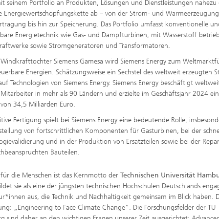
it seinem Portfolio an Produkten, Lösungen und Dienstleistungen nahezu 
e Energiewertschöpfungskette ab – von der Strom- und Wärmeerzeugung
rtragung bis hin zur Speicherung. Das Portfolio umfasst konventionelle u
bare Energietechnik wie Gas- und Dampfturbinen, mit Wasserstoff betrie
raftwerke sowie Stromgeneratoren und Transformatoren.
 Windkrafttochter Siemens Gamesa wird Siemens Energy zum Weltmarktf
euerbare Energien. Schätzungsweise ein Sechstel des weltweit erzeugten 
 auf Technologien von Siemens Energy. Siemens Energy beschäftigt weltwei
Mitarbeiter in mehr als 90 Ländern und erzielte im Geschäftsjahr 2024 ei
von 34,5 Milliarden Euro.
itive Fertigung spielt bei Siemens Energy eine bedeutende Rolle, insbesond
stellung von fortschrittlichen Komponenten für Gasturbinen, bei der schne
ogievalidierung und in der Produktion von Ersatzteilen sowie bei der Repa
hbeanspruchten Bauteilen.
 für die Menschen ist das Kernmotto der
Technischen Universität Hamb
ildet sie als eine der jüngsten technischen Hochschulen Deutschlands enga
ur*innen aus, die Technik und Nachhaltigkeit gemeinsam im Blick haben. D
zung: „Engineering to Face Climate Change“. Die Forschungsfelder der TU
 sind daher an den wichtigen Fragen unserer Zeit ausgerichtet: Advance