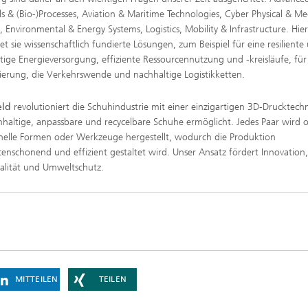
ls & (Bio-)Processes, Aviation & Maritime Technologies, Cyber Physical & Me
, Environmental & Energy Systems, Logistics, Mobility & Infrastructure. Hie
tet sie wissenschaftlich fundierte Lösungen, zum Beispiel für eine resiliente
tige Energieversorgung, effiziente Ressourcennutzung und -kreisläufe, für
isierung, die Verkehrswende und nachhaltige Logistikketten.
eld
revolutioniert die Schuhindustrie mit einer einzigartigen 3D-Drucktech
hhaltige, anpassbare und recycelbare Schuhe ermöglicht. Jedes Paar wird 
onelle Formen oder Werkzeuge hergestellt, wodurch die Produktion
censchonend und effizient gestaltet wird. Unser Ansatz fördert Innovation
ualität und Umweltschutz.
MITTEILEN
TEILEN