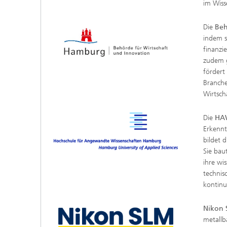
im Wiss
Die
Beh
indem s
finanzi
zudem g
fördert
Branche
Wirtsc
Die
HA
Erkennt
bildet 
Sie bau
ihre wis
technis
kontinui
Nikon 
metallb