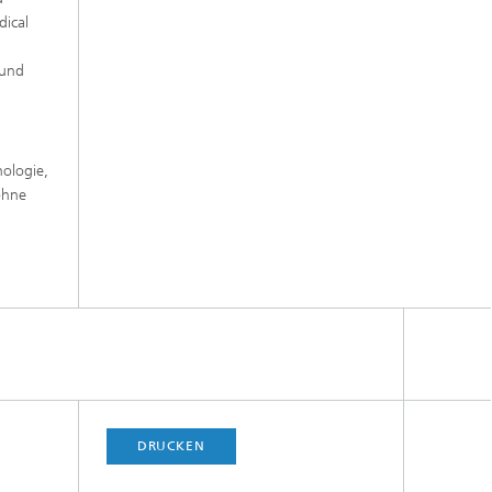
dical
r
 und
nologie,
ohne
,
DRUCKEN