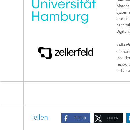
Materia
Systems
erarbei
nachhal
Digital
Zellerf
die nac
traditi
ressour
Individ
Teilen
TEILEN
TEILEN