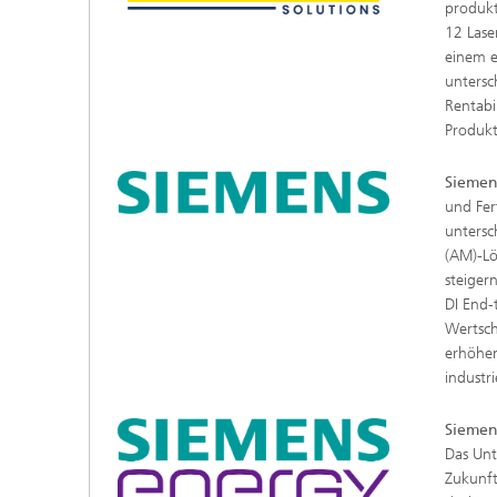
produkt
12 Lase
einem e
untersc
Rentabi
Produkt
Siemens
und Fer
untersc
(AM)-Lö
steiger
DI End-
Wertsch
erhöhen
industr
Siemen
Das Unt
Zukunft