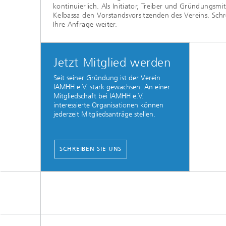
kontinuierlich. Als Initiator, Treiber und Gründungsmi
Kelbassa den Vorstandsvorsitzenden des Vereins. Schrei
Ihre Anfrage weiter.
Jetzt Mitglied werden
Seit seiner Gründung ist der Verein
IAMHH e.V. stark gewachsen. An einer
Mitgliedschaft bei IAMHH e.V.
interessierte Organisationen können
jederzeit Mitgliedsanträge stellen.
SCHREIBEN SIE UNS