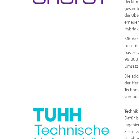
deckt m
gesamt
die Übe
erneuer
Hybridk
Mit der
für ern
basiert
99.000 
Umsatz 
Die add
der Her
Technol
von hoc
Technik
Dafür b
Ingenie
Zielset
Hamburg