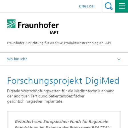
ENGLISH
Fraunhofer-Einrichtung für Additive Produktionstechnologien IAPT
Wo bin ich?
Startseite
Forschungsprojekt DigiMed
Zukunftsfelder & Branchen
3D-Druck Medizin
Digitale Wertschöpfungsketten für die Medizintechnik anhand
der additiven Fertigung patientenspezifischer
gesichtschirurgischer Implantate
Gefördert vom Europäischen Fonds für Regionale
Entwicklung im Rahmen des Programms REACT-EU